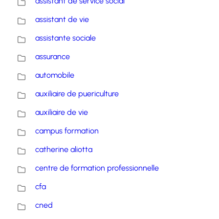
assistant de service social
assistant de vie
assistante sociale
assurance
automobile
auxiliaire de puericulture
auxiliaire de vie
campus formation
catherine aliotta
centre de formation professionnelle
cfa
cned