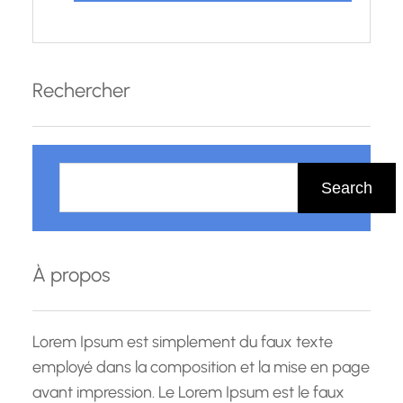
Rechercher
R
e
Search
c
h
e
À propos
r
c
h
Lorem Ipsum est simplement du faux texte
e
employé dans la composition et la mise en page
avant impression. Le Lorem Ipsum est le faux