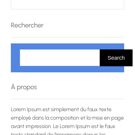
Rechercher
R
e
Search
c
h
e
À propos
r
c
h
Lorem Ipsum est simplement du faux texte
e
employé dans la composition et la mise en page
avant impression. Le Lorem Ipsum est le faux
texte standard de l'imprimerie depuis les