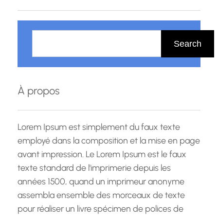
R
e
Search
c
h
e
À propos
r
c
h
Lorem Ipsum est simplement du faux texte
e
employé dans la composition et la mise en page
avant impression. Le Lorem Ipsum est le faux
texte standard de l'imprimerie depuis les
années 1500, quand un imprimeur anonyme
assembla ensemble des morceaux de texte
pour réaliser un livre spécimen de polices de