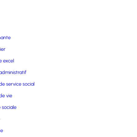
nante
ier
 excel
administratif
de service social
de vie
 sociale
e
le