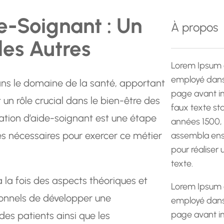
e
e-Soignant : Un
r
À propos
c
des Autres
h
e
Lorem Ipsum 
employé dans 
ans le domaine de la santé, apportant
page avant im
 un rôle crucial dans le bien-être des
faux texte st
ation d’aide-soignant est une étape
années 1500,
s nécessaires pour exercer ce métier
assembla ens
pour réaliser
texte.
la fois des aspects théoriques et
Lorem Ipsum 
ionnels de développer une
employé dans 
page avant im
es patients ainsi que les