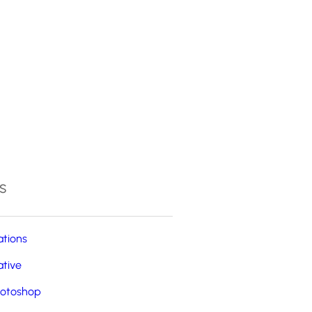
4
s
ations
ative
otoshop