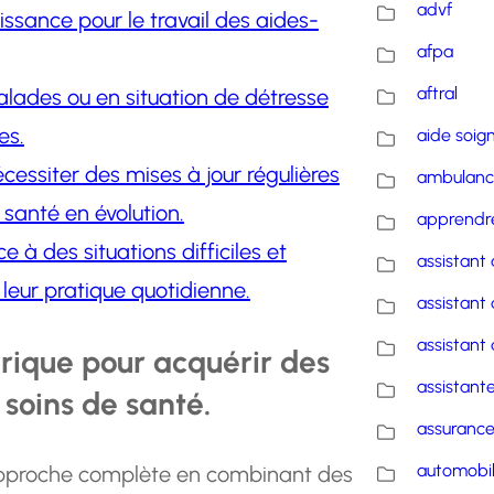
advf
ssance pour le travail des aides-
afpa
aftral
alades ou en situation de détresse
es.
aide soig
essiter des mises à jour régulières
ambulanc
santé en évolution.
apprendre
 à des situations difficiles et
assistant 
eur pratique quotidienne.
assistant 
assistant 
orique pour acquérir des
assistante
soins de santé.
assuranc
automobi
 approche complète en combinant des