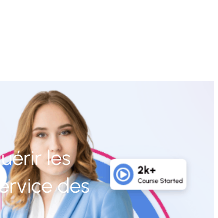
érir les
ervice des