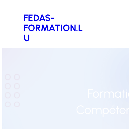
Aller
FEDAS-
au
FORMATION.L
contenu
U
Formati
Compétenc