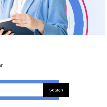
er
Search