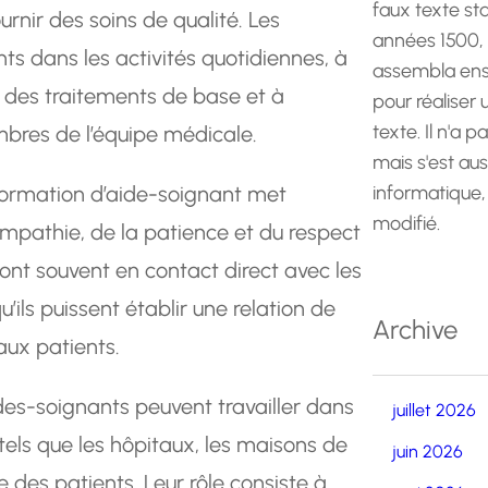
faux texte st
nir des soins de qualité. Les
années 1500,
ts dans les activités quotidiennes, à
assembla ens
er des traitements de base et à
pour réaliser
texte. Il n'a p
res de l’équipe médicale.
mais s'est au
formation d’aide-soignant met
informatique,
modifié.
empathie, de la patience et du respect
sont souvent en contact direct avec les
u’ils puissent établir une relation de
Archive
aux patients.
ides-soignants peuvent travailler dans
juillet 2026
els que les hôpitaux, les maisons de
juin 2026
le des patients. Leur rôle consiste à