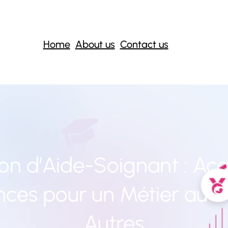
Home
About us
Contact us
on d’Aide-Soignant : Acqu
es pour un Métier au S
Autres