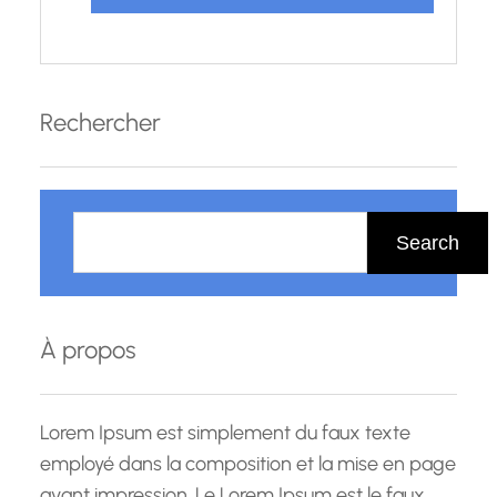
Rechercher
R
e
Search
c
h
e
À propos
r
c
h
Lorem Ipsum est simplement du faux texte
e
employé dans la composition et la mise en page
avant impression. Le Lorem Ipsum est le faux