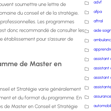
advf
souvent soumettre une lettre de
afpa
domaine du conseil et de la stratégie,
 professionnelles. Les programmes
aftral
 il est donc recommandé de consulter les
aide soig
ue établissement pour s’assurer de
ambulanc
apprendre
assistant 
gramme de Master en
assistant 
assistant 
assistante
eil et Stratégie varie généralement
assuranc
nement et du format du programme. En
s de Master en Conseil et Stratégie
automobi