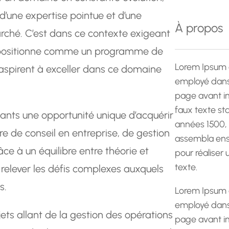
e
 d’une expertise pointue et d’une
r
À propos
rché. C’est dans ce contexte exigeant
c
h
e positionne comme un programme de
e
Lorem Ipsum 
aspirent à exceller dans ce domaine
employé dans 
page avant im
faux texte st
nts une opportunité unique d’acquérir
années 1500,
 de conseil en entreprise, de gestion
assembla ens
ce à un équilibre entre théorie et
pour réaliser
texte.
 relever les défis complexes auxquels
s.
Lorem Ipsum 
employé dans 
jets allant de la gestion des opérations
page avant im