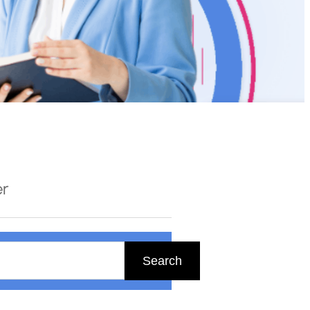
er
Search