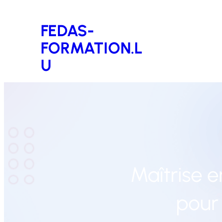
Aller
FEDAS-
au
FORMATION.L
contenu
U
Maîtrise e
pour 