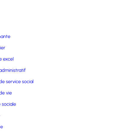
nante
ier
 excel
administratif
de service social
de vie
 sociale
e
le