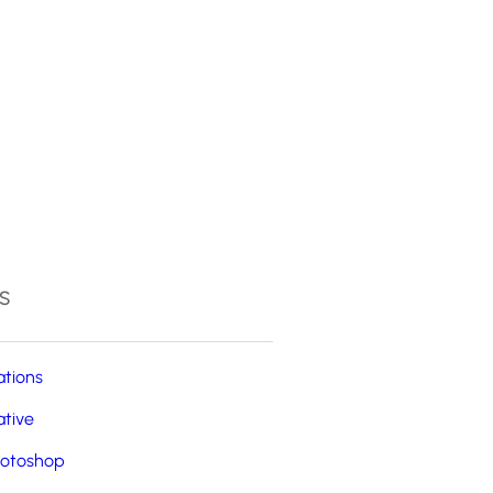
4
s
ations
ative
otoshop