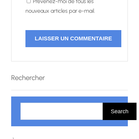
Prévenez-moi de tous les
nouveaux articles par e-mail.
Rechercher
R
e
Search
c
h
e