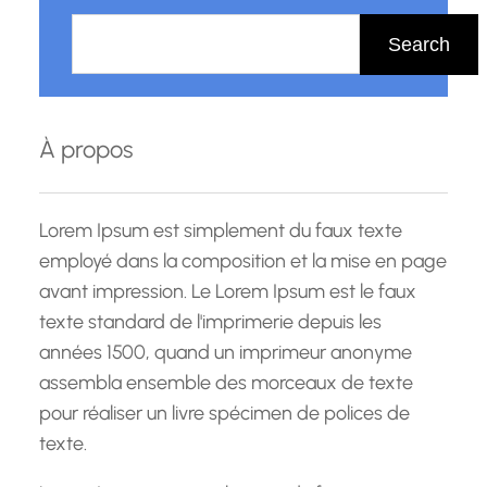
R
e
Search
c
h
e
À propos
r
c
h
Lorem Ipsum est simplement du faux texte
e
employé dans la composition et la mise en page
avant impression. Le Lorem Ipsum est le faux
texte standard de l'imprimerie depuis les
années 1500, quand un imprimeur anonyme
assembla ensemble des morceaux de texte
pour réaliser un livre spécimen de polices de
texte.