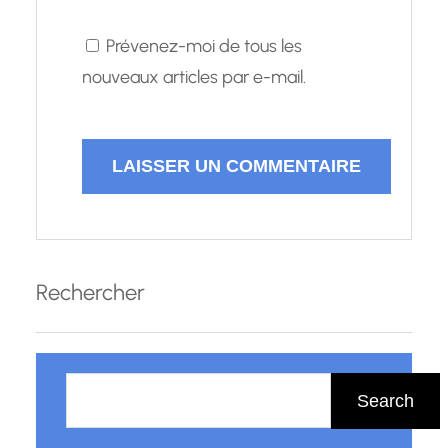
Prévenez-moi de tous les
nouveaux articles par e-mail.
Rechercher
R
e
Search
c