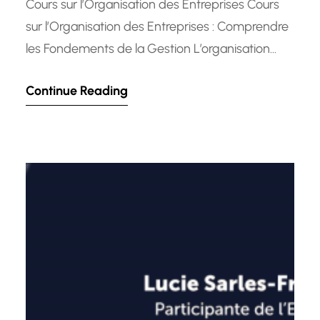
Cours sur l’Organisation des Entreprises Cours
sur l’Organisation des Entreprises : Comprendre
les Fondements de la Gestion L’organisation
d’une entreprise est un aspect crucial de sa
Continue Reading
réussite. Comprendre comment structurer et
gérer efficacement une entreprise est essentiel
pour assurer sa croissance et sa pérennité. C’est
pourquoi les cours sur l’organisation des
entreprises sont si importants…