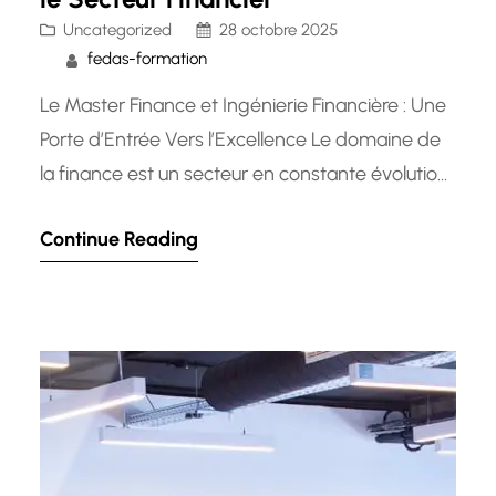
Uncategorized
28 octobre 2025
fedas-formation
Le Master Finance et Ingénierie Financière : Une
Porte d’Entrée Vers l’Excellence Le domaine de
la finance est un secteur en constante évolution,
exigeant des professionnels hautement qualifiés
Continue Reading
et compétents pour naviguer dans un
environnement financier complexe. C’est là
qu’intervient le Master Finance et Ingénierie
Financière, une formation de pointe conçue pour
former les futurs…