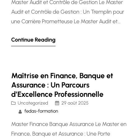
Master Audit et Contrôle de Gestion Le Master
Audit et Contrôle de Gestion : Un Tremplin pour
une Carrière Prometteuse Le Master Audit et
Contrôle de Gestion est un programme d’études
Continue Reading
supérieures qui offre aux étudiants une
expertise approfondie dans les domaines de
l’audit, du contrôle de gestion et de la finance.
Ce cursus académique…
Maîtrise en Finance, Banque et
Assurance : Un Parcours
d’Excellence Professionnelle
Uncategorized
29 août 2025
fedas-formation
Master Finance Banque Assurance Le Master en
Finance, Banque et Assurance : Une Porte