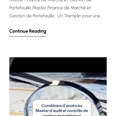
Portefeuille Master Finance de Marché et
Gestion de Portefeuille : Un Tremplin pour une
Carrière Prometteuse Le domaine de la finance
Continue Reading
de marché et de la gestion de portefeuille est
en constante évolution, nécessitant des
professionnels hautement qualifiés pour
naviguer dans un environnement complexe et
compétitif. C’est dans…