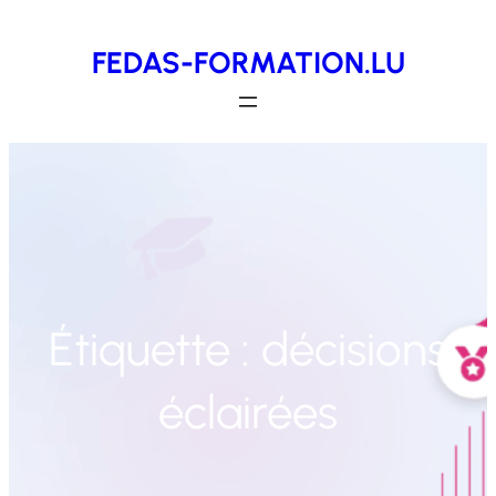
Aller
FEDAS-FORMATION.LU
au
contenu
Étiquette :
décisions
éclairées