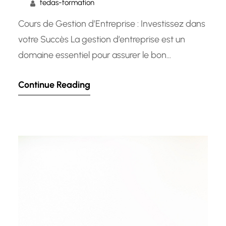
fedas-formation
Cours de Gestion d’Entreprise : Investissez dans
votre Succès La gestion d’entreprise est un
domaine essentiel pour assurer le bon
fonctionnement et la croissance d’une
Continue Reading
organisation. Que vous soyez un entrepreneur
débutant ou un cadre expérimenté, acquérir
des compétences en gestion d’entreprise peut
faire toute la différence dans votre succès
professionnel. Les cours de gestion…