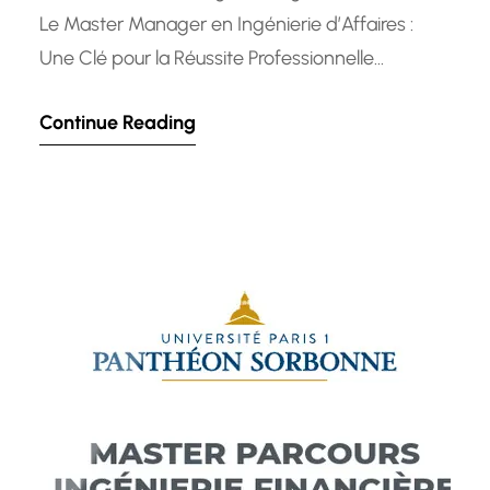
Le Master Manager en Ingénierie d’Affaires :
Une Clé pour la Réussite Professionnelle
L’ingénierie d’affaires est un domaine complexe
Continue Reading
qui nécessite à la fois des compétences
techniques solides et une compréhension
approfondie du monde des affaires. Le Master
Manager en Ingénierie d’Affaires est un
programme de formation avancé conçu…