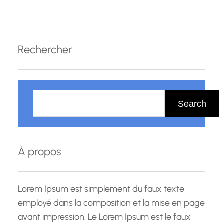
Rechercher
R
e
Search
c
h
e
À propos
r
c
h
Lorem Ipsum est simplement du faux texte
e
employé dans la composition et la mise en page
avant impression. Le Lorem Ipsum est le faux