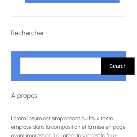
Rechercher
R
e
Search
c
h
e
À propos
r
c
h
Lorem Ipsum est simplement du faux texte
e
employé dans la composition et la mise en page
avant impression. Le Lorem Ipsum est le faux