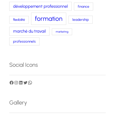
développement professionnel
finance
formation
leadership
flexibilité
marché du travail
marketing
professionnels
Social Icons
F
I
L
T
W
a
n
i
w
h
c
s
n
i
a
Gallery
e
t
k
t
t
b
a
e
t
s