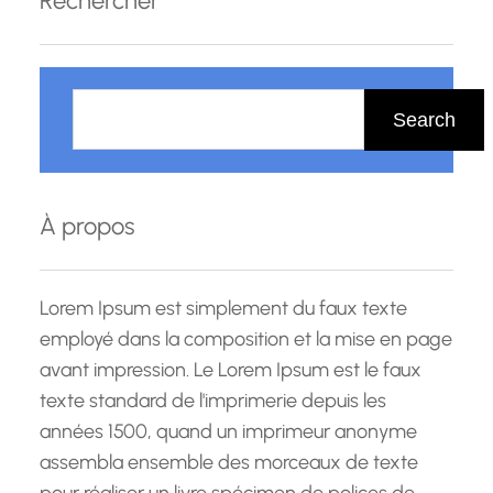
Rechercher
R
e
Search
c
h
e
À propos
r
c
h
Lorem Ipsum est simplement du faux texte
e
employé dans la composition et la mise en page
avant impression. Le Lorem Ipsum est le faux
texte standard de l'imprimerie depuis les
années 1500, quand un imprimeur anonyme
assembla ensemble des morceaux de texte