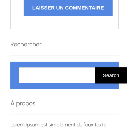
Rechercher
R
e
Search
c
h
e
À propos
r
c
h
Lorem Ipsum est simplement du faux texte