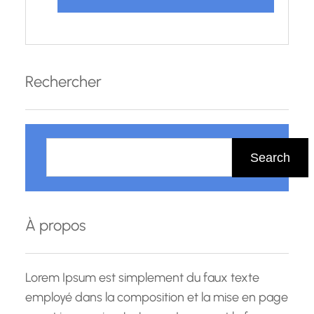
Rechercher
R
e
Search
c
h
e
À propos
r
c
h
Lorem Ipsum est simplement du faux texte
e
employé dans la composition et la mise en page