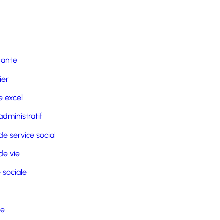
nante
ier
 excel
administratif
de service social
de vie
 sociale
e
le