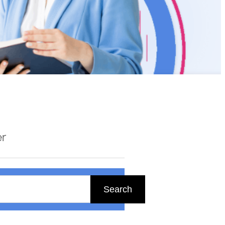
er
Search