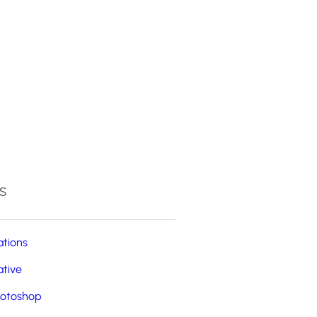
4
s
ations
ative
otoshop