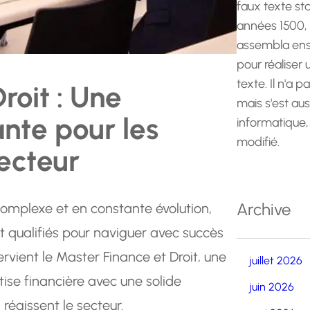
faux texte st
années 1500,
assembla ens
pour réaliser
texte. Il n'a p
roit : Une
mais s'est au
nte pour les
informatique,
modifié.
ecteur
Archive
complexe et en constante évolution,
 qualifiés pour naviguer avec succès
rvient le Master Finance et Droit, une
juillet 2026
tise financière avec une solide
juin 2026
régissent le secteur.