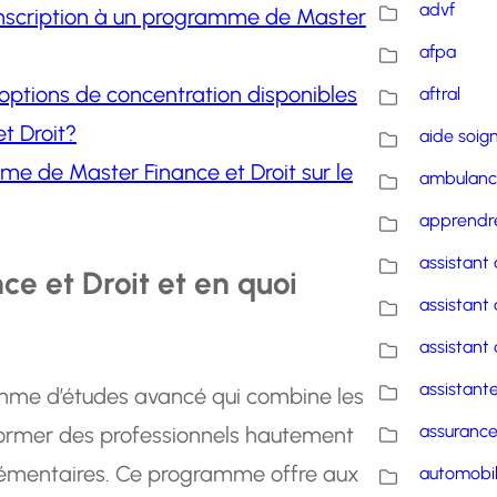
advf
inscription à un programme de Master
afpa
s options de concentration disponibles
aftral
t Droit?
aide soig
lôme de Master Finance et Droit sur le
ambulanc
apprendre
assistant 
ce et Droit et en quoi
assistant 
assistant 
assistante
amme d’études avancé qui combine les
assuranc
former des professionnels hautement
plémentaires. Ce programme offre aux
automobi