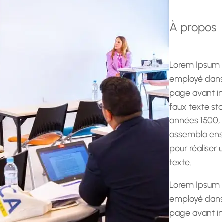
e
r
À propos
c
h
e
Lorem Ipsum 
employé dans 
page avant im
faux texte st
années 1500,
assembla ens
pour réaliser
texte.
Lorem Ipsum 
employé dans 
page avant im