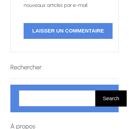
nouveaux articles par e-mail.
Rechercher
R
e
Search
c
h
e
À propos
r