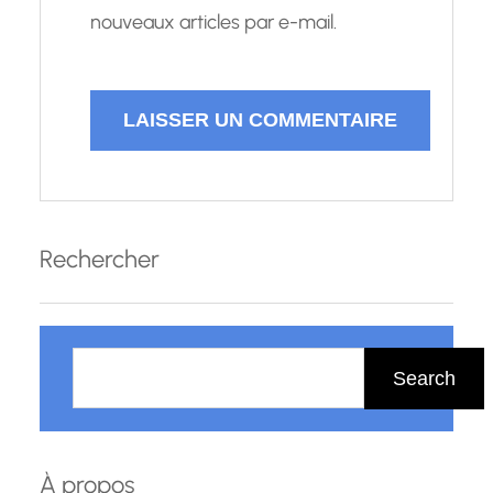
nouveaux articles par e-mail.
Rechercher
R
e
Search
c
h
e
À propos