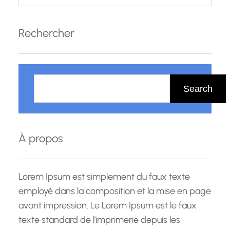
Rechercher
R
e
Search
c
h
e
À propos
r
c
h
Lorem Ipsum est simplement du faux texte
e
employé dans la composition et la mise en page
avant impression. Le Lorem Ipsum est le faux
texte standard de l'imprimerie depuis les