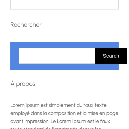
Rechercher
R
e
Search
c
h
e
À propos
r
c
h
Lorem Ipsum est simplement du faux texte
e
employé dans la composition et la mise en page
avant impression. Le Lorem Ipsum est le faux