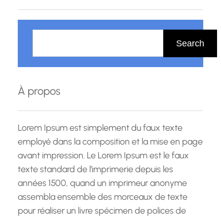
R
e
Search
c
h
e
À propos
r
c
h
Lorem Ipsum est simplement du faux texte
e
employé dans la composition et la mise en page
avant impression. Le Lorem Ipsum est le faux
texte standard de l'imprimerie depuis les
années 1500, quand un imprimeur anonyme
assembla ensemble des morceaux de texte
pour réaliser un livre spécimen de polices de