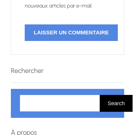
nouveaux articles par e-mail.
Rechercher
R
e
Search
c
h
e
À propos