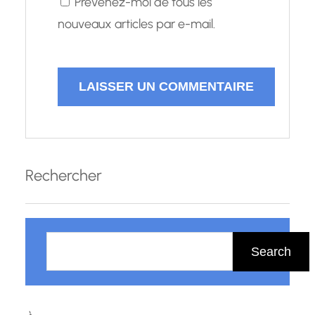
Prévenez-moi de tous les
nouveaux articles par e-mail.
Rechercher
R
e
Search
c
h
e